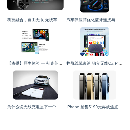
科技融合，自由无限 无线车载世界新篇章
汽车供应商优化蓝牙连接与无线CarPlay的解决方案
【杰懋】原生体验 — 别克英朗/威朗/君越安卓大屏一体机无线CarPlay导航评测
挣脱线缆束缚 独立无线CarPlay系统的体验革新
为什么说无线充电是下一个风口？一文读懂无线充电发展现状与无线CarPlay的先行者意义
iPhone 起售5199元再成焦点；小米发布智能眼镜布局AR；苹果联合创始人的新太空公司引关注！【极客早知道】