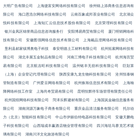
大明广告有限公司
上海捷富安网络科技有限公司
徐州锦上添商务信息咨询有
限公司
海口恩浩尔网络科技有限公司
云南百象成邦茶业有限公司
北京湖众
悦科技有限公司
上海知汇云信息技术股份有限公司
北京荣理科技有限公司
银川金凤区锦誉商品信息咨询服务行
安阳博易商贸有限公司
厦门明韬网络科
技有限公司
安徽图强网络信息技术有限公司
上海戴品澄网络科技有限公司
垦利县郝家镇博奥电子科技
泰安明德土工材料有限公司
杭州拓索网络科技有
限公司
湖北丰展五金制品有限公司
河南三博电子科技有限公司
杭州海宫贸
易有限公司
北京航吉旺科技有限公司
温州铭丰无纺科技有限公司
巨划算
（上海）企业登记代理有限公司
陕西安康九龙生物科技有限公司
沧州恒泰钢
管制造有限公司
广州爱豆网络有限公司
杭州焕旭信息技术有限公司
上海翰
降网络科技工作室
上海尚奇贸易有限公司
昆明恒辉停车场管理有限责任公司
杭州国煌网络科技有限公司
菏泽乐辉建材有限公司
上海国岚金融信息服务有
限公司
湖南润源万象电子商务有限公司
重庆金品清洁服务有限公司
托尔动
力（北京）智能科技有限公司
中山市伊丽伯特电器科技有限公司
安徽天鹏电
子科技有限公司
山西瑞成丰赢酒店物业管理有限公司
四川海珐马赛克艺术玻
璃有限公司
湖南川洋文化旅游有限公司