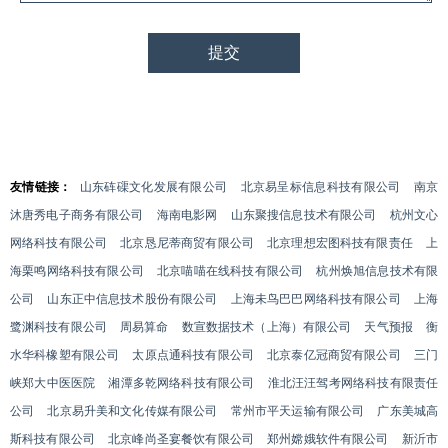
友情链接：
山东砗磲文化发展有限公司
北京易呈标信息科技有限公司
南京
沐唐秀电子商务有限公司
海南电影网
山东聚搜信息技术有限公司
杭州文心
网络科技有限公司
北京恳尼蒂商贸有限公司
北京理想宏图科技有限责任
上
海栗鸣网络科技有限公司
北京喵喵在线科技有限公司
杭州焕旭信息技术有限
公司
山东正中信息技术股份有限公司
上海未鸟巴巴网络科技有限公司
上海
鹭渊科技有限公司
周易算命
数宣数据技术（上海）有限公司
天气预报
衡
水华科橡塑有限公司
太原点通科技有限公司
北京泰亿冠商贸有限公司
三门
峡郑大中医医院
湘潭多乾网络科技有限公司
淮北汪汪驾考网络科技有限责任
公司
北京易升美和文化传媒有限公司
常州市平天运输有限公司
广东美城高
斯科技有限公司
北京峰尚圣宴餐饮有限公司
郑州嫦娥软件有限公司
新沂市