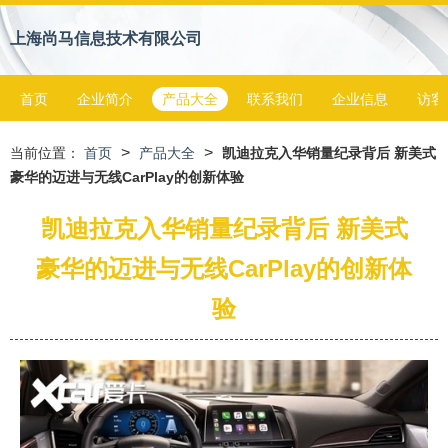
上海尚马信息技术有限公司
首页
企业简介
产品大全
联系我们
企业信息
访客
>
>
当前位置：
首页
产品大全
凯迪拉克入华销量纪录背后 新美式
豪华的迈进与无线CarPlay的创新体验
凯迪拉克入华销量纪录背后 新美式
豪华的迈进与无线CarPlay的创新体
验