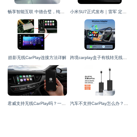
畅享智能互联 中德合璧，纯电驯龙利器长安凯程
小米SU7正式发布｜雷军 定价有点贵，但每一个细节都物超所值
皓影无线CarPlay连接方法详解
跨境carplay盒子有线转无线苹果carplay安卓auto车载车机互联盒子
君威支持无线CarPlay吗？一文读懂
汽车不支持CarPlay怎么办？无线CarPlay解决方案全解析