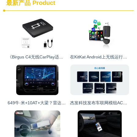
最新产品
Product
《Birgus C4无线CarPlay适配器评测 轻松升级你的车载智能体验》
在KitKat Android上无线运行CarPlay的最佳方案 使用Flash播放器插件
649牛·米+10AT+大梁？雷达解读真正顶流百尺江湖:纵享豪门',
杰发科技发布车联网模组AC8257 无线CarPlay助力汽车网联化新风向