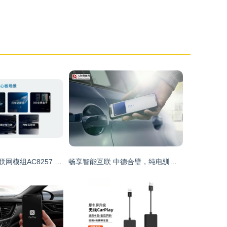
杰发科技发布车联网模组AC8257 无线CarPlay助力汽车网联化新风向
畅享智能互联 中德合璧，纯电驯龙利器长安凯程