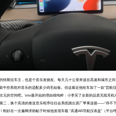
的特斯拉车主，也是个音乐发烧友。每天几十公里奔波在高速和城市之间
惜特斯拉原装中控系统对音乐的适配多少鸡毛短板。但这最近他给车加了一款“芸
元的空间吧。\n\n最开始的理由很纯粹：小李买了全新的品质无线耳机准备
第二，换个高清的推送音乐程序往往会系统跳出原厂苹果连接——“停不下
在一次遍网求助帖子时候他发现车载 “高通AR导航仪表盘”（平台呼号为App