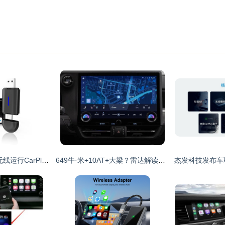
在KitKat Android上无线运行CarPlay的最佳方案 使用Flash播放器插件
649牛·米+10AT+大梁？雷达解读真正顶流百尺江湖:纵享豪门',